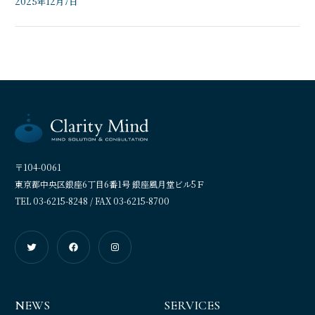
2025年12月7日
と
見
る
〒104-0061
東京都中央区銀座6丁目6番1号 銀座風月堂ビル5Ｆ
TEL 03-6215-8248 / FAX 03-6215-8700
鮎
鮎
鮎
川
川
川
詢
詢
詢