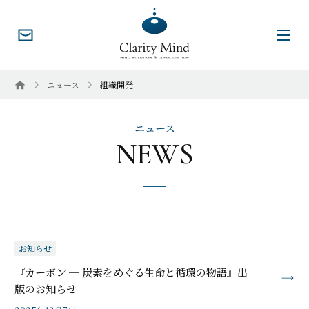
コ
ン
テ
ン
ニュース
組織開発
ツ
へ
ニュース
ス
NEWS
キ
ッ
プ
お知らせ
『カーボン ─ 炭素をめぐる生命と循環の物語』出
も
版のお知らせ
っ